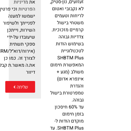
זעזועים, נון-סטיק,
את
מדיניות
לא נקבובי ואטום
הפרטיות
וכי פרטיך
לריחות וטעמים
ישמשו למענה
משטחי בישול
לפנייתך ולשיפור
קרמיים מזכוכית.
השירות, וייתכן
צדדיות גבוהה
שיעובדו על-ידי
בשימוש הודות
ספקי תשתית
לטכנולוגיית
(אירוח/דוא״ל/RM
SHBTM Plus
לצורך זה. כמו כן
המאפשרת חימום
את.ה מאשר.ת קבלת
משולב (מגע +
דיוור
אינפרא אדום)
והגדרת
שליחה
טמפרטורת בישול
גבוהה.
עד 60% חיסכון
בזמן חימום
מוקדם הודות ל-
SHBTM Plus. עד