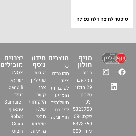
טוסטר לחיצה דלת כפולה
סניף
מוצרים
מידע
יצרנים
חולון
נוסף
מובילים
כל
רחוב :
אודות
UNOX
המוצרים
המלאכה
שף ליין
ישראל
ציוד
29 חולון
צרו
zanolli
לפיצריות
טלפון:
קשר
זנולי
מוצרים
03-
הלקוחות
Samaref
משלימים
5323750
שלנו
סמארף
למטבח
פקס: 03-
תנאי
Robot
חוץ וגינה
5323760
שימוש
Coup
נייד: 050-
מדיניות
רובוט