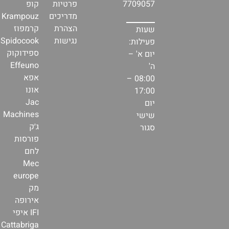
7709057
פרטיות
קופ
מדריכים
Krampouz
הצהרת
קרמפוז
שעות
נגישות
Spidocook
פעילות:
ספידוקוק
יום א' –
Effeuno
ה'
אפא
08:00 –
אונו
17:00
Jac
יום
Machines
שישי
ג׳ק
סגור
פורסות
לחם
Mec
europe
מק
אירופה
IFI איפי
Cattabriga