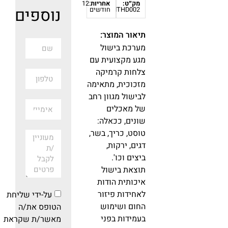
מק״ט:
אחריות
:12
נוספים
ITHD002
חודשים
תיאור המוצר:
מערכת בישול
מגע מקצועית עם
צלחות קרמיקה
מזכוכית, מתאימה
לבישול מגוון רחב
של מאכלים
שונים, ככאלה:
טוסט, כריך, בשר,
דגים, ירקות,
ביצים וכו'.
תוצאת בישול
איכותית הודות
לאחידות פיזור
על-ידי שליחת
החום ושימוש
הטופס את/ה
בעמידות בפני
מאשר/ת שקראת