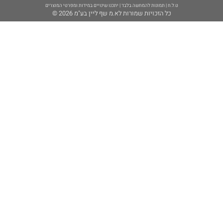
ת להמחשה בלבד | יתכנו שינויים במידות ומפרטי המוצרים
ת שמורות לא.מ שף ליין בע"מ 2026 ©