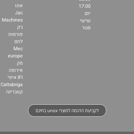
אונו
17:00
Jac
יום
Machines
שישי
ג׳ק
סגור
פורסות
לחם
Mec
europe
מק
אירופה
IFI איפי
Cattabriga
קטבריגה
 הדגמה למוצרי unox בחינם