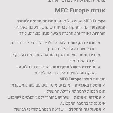
יות ברחבי העולם.
פתרונות חכמים למטבח
מקדות בנוחות שימוש, חיסכון באנרגיה
. החברה מציעה מגוון מוצרים, כולל:
ועיים
לאפייה ולבישול, המאפשרים דיוק
 על איכות המזון.
ועיבוד מזון
המותאם למטבחים בעלי קצב
סיבי.
שול מתקדמות
המשלבות טכנולוגיות
יפור היעילות הקולינרית.
ה
– מוצרים מתקדמים עם מערכות בקרת
תת צריכת החשמל.
ת
– שימוש בחומרי גלם איכותיים לשימוש
המקצועי.
תקדם
– שליטה חכמה בתהליכי הבישול