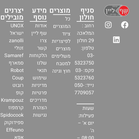
סניף
מוצרים
מידע
יצרנים
חולון
נוסף
מובילים
כל
רחוב :
אודות
UNOX
המוצרים
המלאכה
שף ליין
ישראל
ציוד
29 חולון
צרו
zanolli
לפיצריות
טלפון:
קשר
זנולי
מוצרים
03-
הלקוחות
Samaref
משלימים
5323750
שלנו
סמארף
למטבח
פקס: 03-
תנאי
Robot
חוץ וגינה
5323760
שימוש
Coup
נייד: 050-
מדיניות
רובוט
7709057
פרטיות
קופ
מדריכים
Krampouz
הצהרת
קרמפוז
שעות
נגישות
Spidocook
פעילות:
ספידוקוק
יום א' –
Effeuno
ה'
אפא
08:00 –