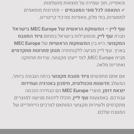
רה על תוצאות מושלמות.
גי המטבחים
– פתרונות מותאמים
, מאפיות ומרכזי קייטרינג.
ת של MEC Europe בישראל
המובילות בישראל בתחום
ציוד המטבח
המשווקות הראשיות
של
MEC Europe
יעה ללקוחותיה
מגוון פתרונות מתקדמים
מבית MEC Europe, לצד ייעוץ מקצועי, שירות תחזוקה
ציוד מטבח מקצועי
ברמה הגבוהה ביותר,
נולוגית, חיסכון באנרגיה ועמידות
י
MEC Europe
הם הבחירה הנכונה
ת
שף ליין
, תוכלו ליהנות מגישה למוצרים
 מקצועי המותאם לצרכים הייחודיים של