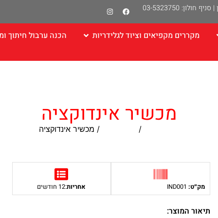
|
סניף חולון: 03-5323750
מקררים מקפיאים וציוד לגלידריות
הכנה ערבול חיתוך ומ
מכשיר אינדוקציה
עמוד הבית
/
אינדוקציות
/ מכשיר אינדוקציה
מק״ט:
IND001
אחריות
:12 חודשים
תיאור המוצר: