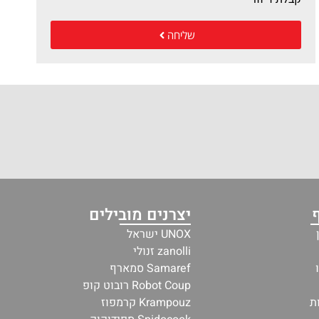
שליחה
יצרנים מובילים
UNOX ישראל
zanolli זנולי
Samaref סמארף
Robot Coup רובוט קופ
ת
Krampouz קרמפוז