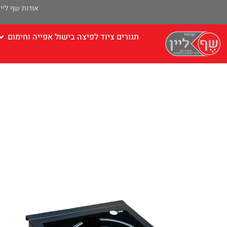
אודות שף ליין
תנורים ציוד לפיצה בישול אפייה וחימום