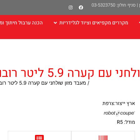
|
סניף חולון: 03-5323750
מקררים מקפיאים וציוד לגלידריות
הכנה ערבול חיתוך ומ
רה 5.9 ליטר רובוט קופ צרפת
וצצי ירקות ומעבדי מזון
/ מעבד מזון שולחני עם קערה 5.9 ליטר רובוט קופ צרפת
ארץ ייצור:צרפת
מודל: R5