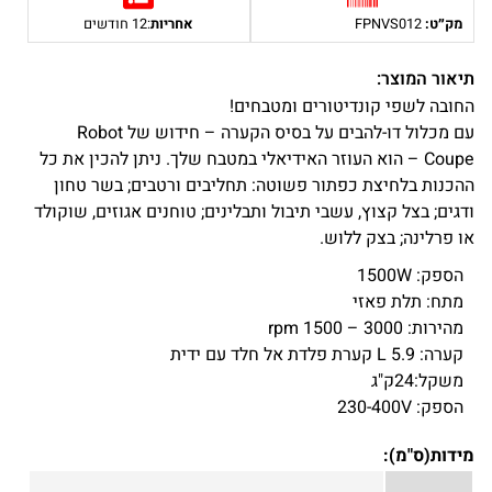
מק״ט:
FPNVS012
אחריות
:12 חודשים
תיאור המוצר:
החובה לשפי קונדיטורים ומטבחים!
עם מכלול דו-להבים על בסיס הקערה – חידוש של Robot
Coupe – הוא העוזר האידיאלי במטבח שלך. ניתן להכין את כל
ההכנות בלחיצת כפתור פשוטה: תחליבים ורטבים; בשר טחון
ודגים; בצל קצוץ, עשבי תיבול ותבלינים; טוחנים אגוזים, שוקולד
או פרלינה; בצק ללוש.
הספק: 1500W
מתח: תלת פאזי
מהירות: 3000 – 1500 rpm
קערה: 5.9 L קערת פלדת אל חלד עם ידית
משקל:24ק"ג
הספק: 230-400V
מידות(ס"מ):