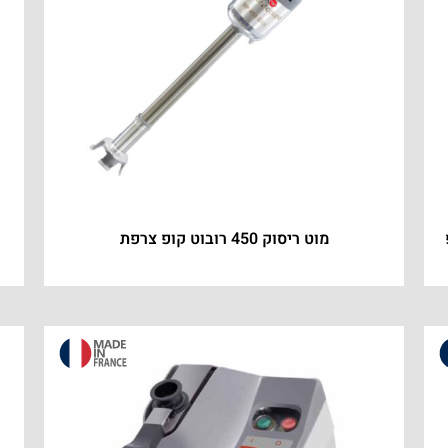
פ
מוט ריסוק 450 רובוט קופ צרפת