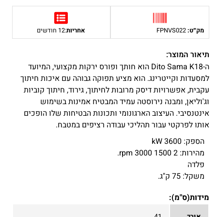
מק״ט:
FPNVS022
אחריות
:12 חודשים
תיאור המוצר:
ה-Dito Sama K18 הוא חותך ופורס ירקות מקצועי, המיועד
למסעדות וקייטרינג. הוא מציע תפוקה גבוהה עם איכות חיתוך
עקבית, אפשרויות דיסק מרובות לחיתוך, גירוד, חיתוך קוביות
וג'וליאן, ומבנה נירוסטה עמיד המבטיח אמינות בשימוש
אינטנסיבי. העיצוב הארגונומי ותכונות הבטיחות שלו הופכים
אותו לפרקטי עבור תהליכי עבודה רציפים במטבח.
הספק: 3600 kW
מהירות: 2 1500 3000 rpm.
פלדה
משקל: 75 ק"ג.
מידות(ס"מ):
אורך
41