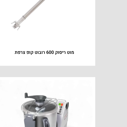
מוט ריסוק 600 רובוט קופ צרפת