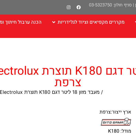
|
סניף חולון: 03-5323750
מקררים מקפיאים וציוד לגלידריות
הכנה ערבול חיתוך ומ
מעבד מזון 18 ליטר 
צרפת
קות ומעבדי מזון
/ מעבד מזון 18 ליטר דגם K180 תוצרת Dito Sama – Electrolux צרפת
ארץ ייצור:צרפת
מודל: K180