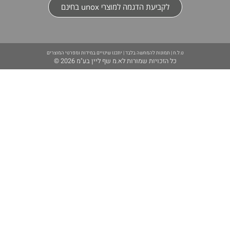
 הדגמה למוצרי unox בחינם
ת להמחשה בלבד | יתכנו שינויים במידות ומפרטי המוצרים
ת שמורות לא.מ שף ליין בע"מ 2026 ©