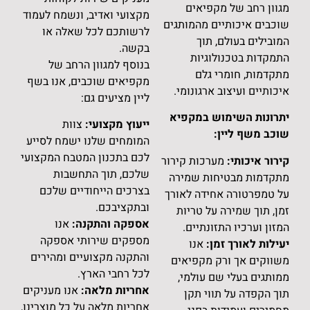
יאים
מקצועי ואדיב, ונשמח לעמוד
 מהמותגים
לרשותכם לכל שאלה או
וך
בקשה.
יות
בנוסף למגוון הרחב של
גלם
מקפיאים שוכבים, אנו בשף
רגונומי.
ליין מציעים גם:
 במקפיא
ייעוץ מקצועי:
צוות
המומחים שלנו ישמח לסייע
לכם בתכנון המטבח המקצועי
כות קירור
שלכם, תוך התחשבות
ת שמירה
בצרכים הייחודיים שלכם
דה לאורך
ובתקציבכם.
ל טריות
אספקה והתקנה:
אנו
נתיים.
מספקים שירותי אספקה
אנו
והתקנה מקצועיים ומהירים
מקפיאים
לכל רחבי הארץ.
עולמי,
אחריות מלאה:
אנו מעניקים
י תקן
אחריות מלאה על כל מוצרינו,