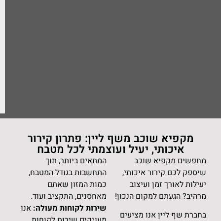
שיעובדו על-ידי
ספקי תשתית
(אירוח/דוא״ל/CRM)
לצורך זה. כמו כן
את.ה מאשר.ת קבלת
דיוור
שליחה
ב משף ליין: פתרון קירור
 יעיל ועוצמתי לכל מטבח
וכב
המתאים ביותר, תוך
איכותי,
התחשבות בגודל המטבח,
ועיצוב
כמות המזון שאתם
ום הנכון!
מאחסנים, התקציב ועוד.
שירות לקוחות מעולה:
אנו
ו מציעים
מעניקים שירות לקוחות