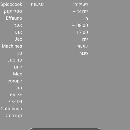
נגישות
Spidocook
פעילות:
ספידוקוק
יום א' –
Effeuno
ה'
אפא
08:00 –
אונו
17:00
Jac
יום
Machines
שישי
ג׳ק
סגור
פורסות
לחם
Mec
europe
מק
אירופה
IFI איפי
Cattabriga
קטבריגה