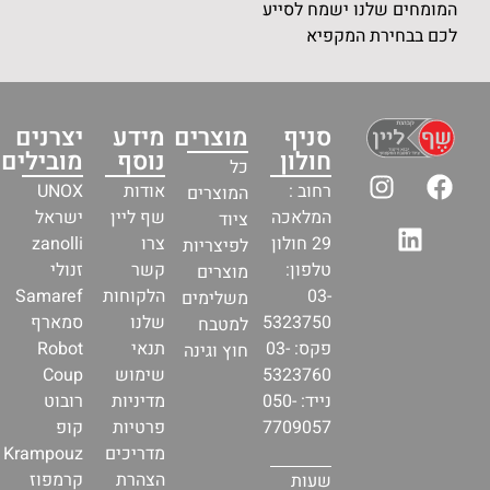
מח לסייע
פיא
סניף
מוצרים
מידע
יצרנים
חולון
נוסף
מובילים
כל
רחוב :
אודות
UNOX
המוצרים
המלאכה
שף ליין
ישראל
ציוד
29 חולון
צרו
zanolli
לפיצריות
טלפון:
קשר
זנולי
מוצרים
03-
הלקוחות
Samaref
משלימים
5323750
שלנו
סמארף
למטבח
פקס: 03-
תנאי
Robot
חוץ וגינה
5323760
שימוש
Coup
נייד: 050-
מדיניות
רובוט
7709057
פרטיות
קופ
מדריכים
Krampouz
הצהרת
קרמפוז
שעות