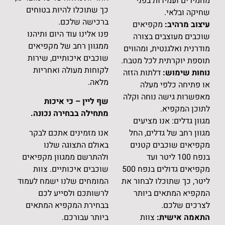
בפני
כך שתוכלו להיות בטוחים
ברכישה שלכם.
יאים
פנו אלינו עוד היום ותיהנו
בצורה
ממגוון רחב של מקפיאים
 ומהווים
שוכבים איכותיים, שירות
כל מטבח.
לקוחות מעולה ואחריות
ות הזזה
מלאה.
עלה
חה וקלה
שף ליין – כי איכות
מתחילה בבחירה נכונה.
מציעים
ם, החל
אנו מזמינים אתכם לבקר
קטנים
באולם התצוגה שלנו
ועד
ולהתרשם ממגוון מקפיאים
מקפיאים גדולים בנפח 500
שוכבים איכותיים. צוות
לבחור את
המומחים שלנו ישמח לעמוד
יותר
לרשותכם ולסייע לכם
בבחירת המקפיא המתאים
וות
ביותר עבורכם.