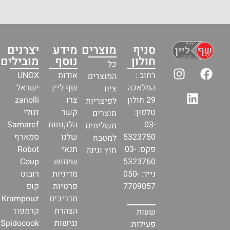
סניף
מוצרים
מידע
יצרנים
חולון
נוסף
מובילים
כל
רחוב :
אודות
UNOX
המוצרים
המלאכה
שף ליין
ישראל
ציוד
29 חולון
צרו
zanolli
לפיצריות
טלפון:
קשר
זנולי
מוצרים
03-
הלקוחות
Samaref
משלימים
5323750
שלנו
סמארף
למטבח
פקס: 03-
תנאי
Robot
חוץ וגינה
5323760
שימוש
Coup
נייד: 050-
מדיניות
רובוט
7709057
פרטיות
קופ
מדריכים
Krampouz
הצהרת
קרמפוז
שעות
נגישות
Spidocook
פעילות: