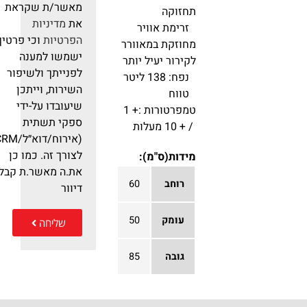
מאשר/ת שקראת
תחזוקה
את
מדיניות
זרימת אוויר
הפרטיות
וכי פרטיך
מחוזקת במאוורר
ישמשו למענה
לקירור יעיל יותר
לפנייתך ולשיפור
נפח: 138 ליטר
השירות, וייתכן
טווח
שיעובדו על-ידי
טמפרטורות :+ 1
ספקי תשתית
/ + 10 מעלות
(אירוח/דוא״ל/RM
לצורך זה. כמו כן
מידות(ס"מ):
את.ה מאשר.ת קבלת
רוחב
60
דיוור
עומק
50
שליחה
גובה
85