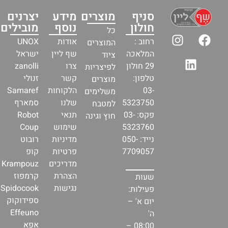
סניף
מוצרים
מידע
יצרנים
חולון
נוסף
מובילים
כל
רחוב :
אודות
UNOX
המוצרים
המלאכה
שף ליין
ישראל
ציוד
29 חולון
צרו
zanolli
לפיצריות
טלפון:
קשר
זנולי
מוצרים
03-
הלקוחות
Samaref
משלימים
5323750
שלנו
סמארף
למטבח
פקס: 03-
תנאי
Robot
חוץ וגינה
5323760
שימוש
Coup
נייד: 050-
מדיניות
רובוט
7709057
פרטיות
קופ
מדריכים
Krampouz
הצהרת
קרמפוז
שעות
נגישות
Spidocook
פעילות:
ספידוקוק
יום א' –
Effeuno
ה'
אפא
08:00 –