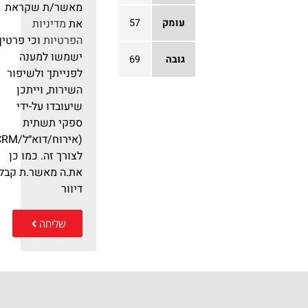
מאשר/ת שקראת
את
מדיניות
עומק
57
הפרטיות
וכי פרטיך
ישמשו למענה
גובה
69
לפנייתך ולשיפור
השירות, וייתכן
שיעובדו על-ידי
ספקי תשתית
(אירוח/דוא״ל/RM
לצורך זה. כמו כן
את.ה מאשר.ת קבלת
דיוור
שליחה