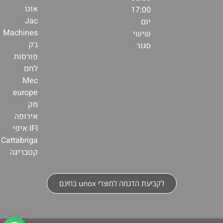
אונו
17:00
Jac
יום
Machines
שישי
ג׳ק
סגור
פורסות
לחם
Mec
europe
מק
אירופה
IFI איפי
Cattabriga
קטבריגה
לקביעת הדגמה למוצרי unox בחינם