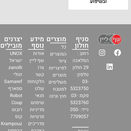
ובשיפוע
סניף
מוצרים
מידע
יצרנים
חולון
נוסף
מובילים
כל
רחוב :
אודות
UNOX
המוצרים
המלאכה
שף ליין
ישראל
ציוד
29 חולון
צרו
zanolli
לפיצריות
טלפון:
קשר
זנולי
מוצרים
03-
הלקוחות
Samaref
משלימים
5323750
שלנו
סמארף
למטבח
פקס: 03-
תנאי
Robot
חוץ וגינה
5323760
שימוש
Coup
נייד: 050-
מדיניות
רובוט
7709057
פרטיות
קופ
מדריכים
Krampouz
הצהרת
קרמפוז