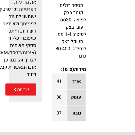
את
מדיניות
מספר רולים: 1
הפרטיות
וכי פרטיך
קוטר בצק
ישמשו למענה
לפיצה: 30סמ
לפנייתך ולשיפור
עובי בצק
השירות, וייתכן
לפיצה: 1-4 ממ
שיעובדו על-ידי
משקל בצק
ספקי תשתית
ליחידה :80-400
(אירוח/דוא״ל/RM
גרם
לצורך זה. כמו כן
את.ה מאשר.ת קבלת
מידות(ס"מ):
דיוור
אורך
41
שליחה
עומק
38
גובה
37