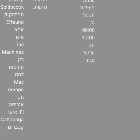
שעות
נגישות
Spidocook
פעילות:
ספידוקוק
יום א' –
Effeuno
ה'
אפא
08:00 –
אונו
17:00
Jac
יום
Machines
שישי
ג׳ק
סגור
פורסות
לחם
Mec
europe
מק
אירופה
IFI איפי
Cattabriga
קטבריגה