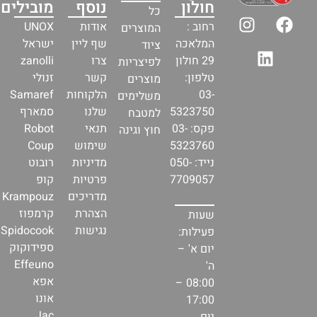
חולון
נוסף
מובילים
כל
רחוב :
אודות
UNOX
המוצרים
המלאכה
שף ליין
ישראל
ציוד
29 חולון
צרו
zanolli
לפיצריות
טלפון:
קשר
זנולי
מוצרים
03-
הלקוחות
Samaref
משלימים
5323750
שלנו
סמארף
למטבח
פקס: 03-
תנאי
Robot
חוץ וגינה
5323760
שימוש
Coup
נייד: 050-
מדיניות
רובוט
7709057
פרטיות
קופ
מדריכים
Krampouz
הצהרת
קרמפוז
שעות
נגישות
Spidocook
פעילות:
ספידוקוק
יום א' –
Effeuno
ה'
אפא
08:00 –
אונו
17:00
Jac
יום