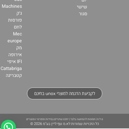
Machines
שישי
ג׳ק
סגור
פורסות
לחם
Mec
europe
מק
אירופה
IFI איפי
Cattabriga
קטבריגה
לקביעת הדגמה למוצרי unox בחינם
ט.ל.ח | תמונות להמחשה בלבד | יתכנו שינויים במידות ומפרטי המוצרים
כל הזכויות שמורות לא.מ שף ליין בע"מ 2026 ©