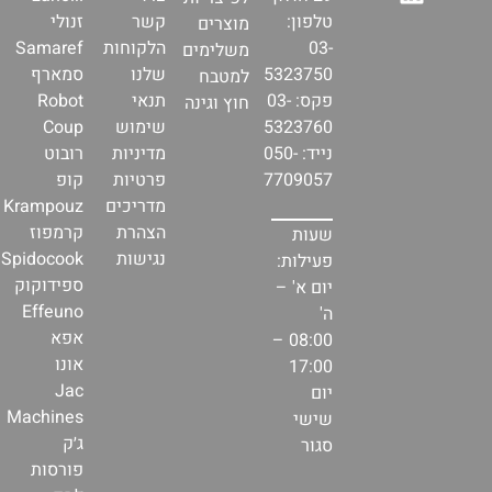
טלפון:
קשר
זנולי
מוצרים
03-
הלקוחות
Samaref
משלימים
5323750
שלנו
סמארף
למטבח
פקס: 03-
תנאי
Robot
חוץ וגינה
5323760
שימוש
Coup
נייד: 050-
מדיניות
רובוט
7709057
פרטיות
קופ
מדריכים
Krampouz
הצהרת
קרמפוז
שעות
נגישות
Spidocook
פעילות:
ספידוקוק
יום א' –
Effeuno
ה'
אפא
08:00 –
אונו
17:00
Jac
יום
Machines
שישי
ג׳ק
סגור
פורסות