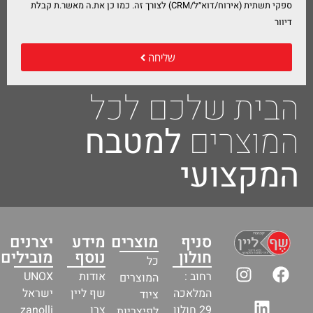
ספקי תשתית (אירוח/דוא״ל/CRM) לצורך זה. כמו כן את.ה מאשר.ת קבלת
דיוור
שליחה
הבית שלכם לכל
המוצרים
למטבח
המקצועי
סניף
מוצרים
מידע
יצרנים
חולון
נוסף
מובילים
כל
רחוב :
אודות
UNOX
המוצרים
המלאכה
שף ליין
ישראל
ציוד
29 חולון
צרו
zanolli
לפיצריות