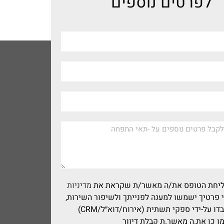
לפרטים נוספים
שליחת הטופס את/ה מאשר/ת שקראת את
מדיניות
 פרטיך ישמשו למענה לפנייתך ולשיפור השירות,
וייתכן שיעובדו על-ידי ספקי תשתית (אירוח/דוא״ל/CRM)
מו כן את.ה מאשר.ת קבלת דיוור