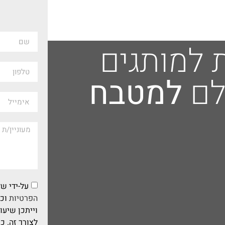
ת למותגים
לם
למטבח
על-ידי 
הפרטיות
וכי
לצורך זה. כ