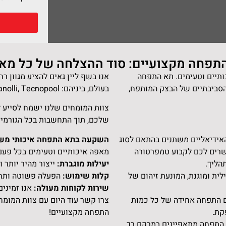
תפחה מקצועיים: סוד ההצלחה של כל מא
ותיים וטעימים. תא התפחה
אנו בשף ליין גאים להציע מגוון 
סביבתיים של הבצק המותפח,
בעולם, ביניהם: UNOX, Liebherr, Zanolli, Tecnopool ועוד.
צוות המומחים שלנו ישמח לסייע 
שלכם, תוך התחשבות בכל הגורמים
אידיאליים משתנים בהתאם לסוג
השקעה בתא התפחה איכותי משף 
רים לכם לקבוע טמפרטורה
מאפה איכותיים וטעימים בכל פעם
הליך.
יעילות מוגברת:
ייצור מהיר יותר ו
ת ומוגנת, המונעת זיהום של
קלות שימוש:
הפעלה פשוטה ותחז
שירות לקוחות מעולה:
אנו זמיני
 התפחה אחידה של כל כמות
צרו קשר עוד היום עם צוות המומח
קת.
התפחה מקצועיים!
 התפחה מתאפיינים במרקם רך