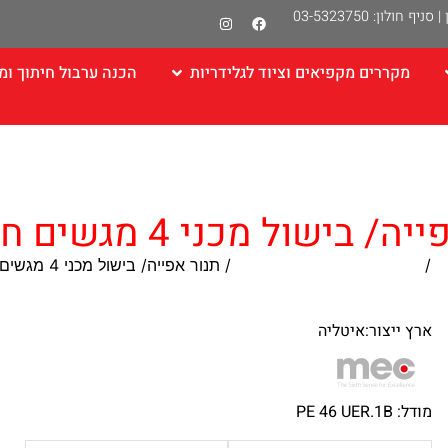
|
סניף חולון: 03-5323750
מקררים מקפיאים וציוד לגלידריות
הכנה ערבול חיתוך ומ
 בישול מכני 4 מגשים חד פאזי
ת
/
תנור תעשייתי לבישול ואפיה
/ תנור אפייה/ בישול מכני 4 מגשים חד פאזי
ארץ ייצור:איטליה
מודל: PE 46 UER.1B