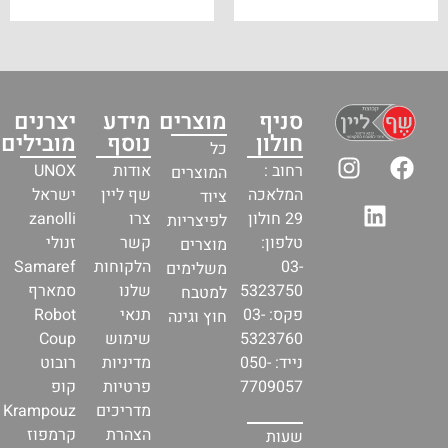
סניף
מוצרים
מידע
יצרנים
חולון
נוסף
מובילים
כל
רחוב :
אודות
UNOX
המוצרים
המלאכה
שף ליין
ישראל
ציוד
29 חולון
צרו
zanolli
לפיצריות
טלפון:
קשר
זנולי
מוצרים
03-
הלקוחות
Samaref
משלימים
5323750
שלנו
סמארף
למטבח
פקס: 03-
תנאי
Robot
חוץ וגינה
5323760
שימוש
Coup
נייד: 050-
מדיניות
רובוט
7709057
פרטיות
קופ
מדריכים
Krampouz
הצהרת
קרמפוז
שעות