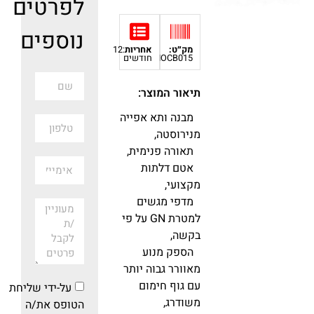
לפרטים
נוספים
מק״ט:
אחריות
:12
IOCB015
חודשים
תיאור המוצר:
מבנה ותא אפייה
מנירוסטה,
תאורה פנימית,
אטם דלתות
מקצועי,
מדפי מגשים
למטרת GN על פי
בקשה,
הספק מנוע
מאוורר גבוה יותר
עם גוף חימום
על-ידי שליחת
משודרג,
הטופס את/ה