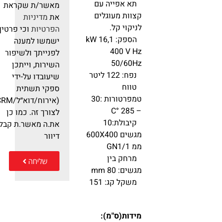
תא אפייה עם
מאשר/ת שקראת
קצוות מעוגלים
את
מדיניות
לניקוי קל.
הפרטיות
וכי פרטיך
הספק: 16,1 kW
ישמשו למענה
400 V Hz
לפנייתך ולשיפור
50/60Hz
השירות, וייתכן
נפח: 122 ליטר
שיעובדו על-ידי
טווח
ספקי תשתית
טמפרטורות :30
(אירוח/דוא״ל/RM
– 285 °C
לצורך זה. כמו כן
קיבולת:10
את.ה מאשר.ת קבלת
מגשים 600X400
דיוור
ממ GN1/1
מרחק בין
שליחה
מגשים: 80 mm
משקל קג: 151
מידות(ס"מ):