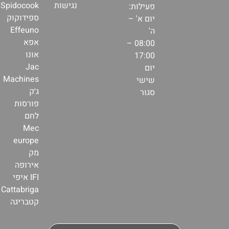
נגישות
Spidocook
פעילות:
ספידוקוק
יום א' –
Effeuno
ה'
אפא
08:00 –
אונו
17:00
Jac
יום
Machines
שישי
ג׳ק
סגור
פורסות
לחם
Mec
europe
מק
אירופה
IFI איפי
Cattabriga
קטבריגה