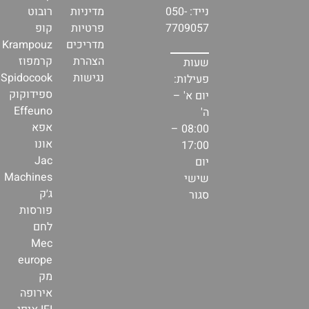
נייד: 050-
מדיניות
רובוט
7709057
פרטיות
קופ
מדריכים
Krampouz
הצהרת
קרמפוז
שעות
נגישות
Spidocook
פעילות:
ספידוקוק
יום א' –
Effeuno
ה'
אפא
08:00 –
אונו
17:00
Jac
יום
Machines
שישי
ג׳ק
סגור
פורסות
לחם
Mec
europe
מק
אירופה