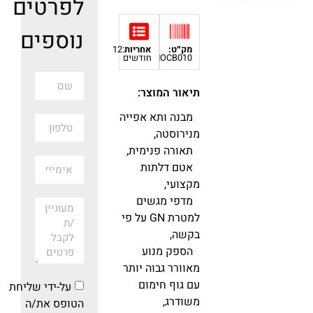
לפרטים
נוספים
מק״ט:
אחריות
:12
IOCB010
חודשים
תיאור המוצר:
מבנה ותא אפייה
מנירוסטה,
תאורה פנימית,
אטם דלתות
מקצועי,
מדפי מגשים
למטרת GN על פי
בקשה,
הספק מנוע
מאוורר גבוה יותר
עם גוף חימום
על-ידי שליחת
משודרג,
הטופס את/ה