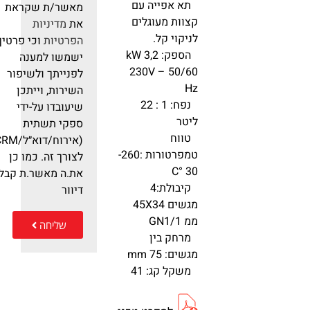
תא אפייה עם
מאשר/ת שקראת
קצוות מעוגלים
את
מדיניות
לניקוי קל.
הפרטיות
וכי פרטיך
הספק:
kW 3,2
ישמשו למענה
230V – 50/60
לפנייתך ולשיפור
Hz
השירות, וייתכן
נפח: 1 : 22
שיעובדו על-ידי
ליטר
ספקי תשתית
טווח
(אירוח/דוא״ל/RM
טמפרטורות :260-
לצורך זה. כמו כן
30 °C
את.ה מאשר.ת קבלת
קיבולת:4
דיוור
מגשים 45X34
ממ GN1/1
שליחה
מרחק בין
מגשים: 75 mm
משקל קג: 41