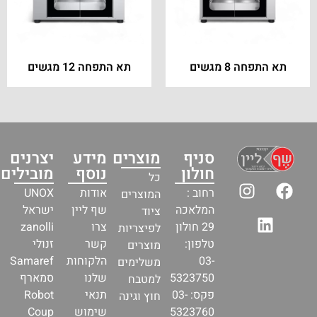
תא התפחה 8 מגשים
תא התפחה 12 מגשים
סניף
מוצרים
מידע
יצרנים
חולון
נוסף
מובילים
כל
רחוב :
אודות
UNOX
המוצרים
המלאכה
שף ליין
ישראל
ציוד
29 חולון
צרו
zanolli
לפיצריות
טלפון:
קשר
זנולי
מוצרים
03-
הלקוחות
Samaref
משלימים
5323750
שלנו
סמארף
למטבח
פקס: 03-
תנאי
Robot
חוץ וגינה
5323760
שימוש
Coup