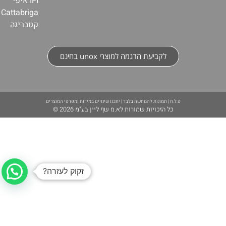
IFI איפי
Cattabriga
קטבריגה
לקביעת הדגמה למוצרי unox בחינם
ט.ל.ח | תמונות להמחשה בלבד | יתכנו שינויים במידות ומפרטי המוצרים
כל הזכויות שמורות לא.מ שף ליין בע"מ 2026 ©
זקוק לעזרה?