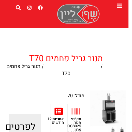
תנור גריל פחמים T70
עמוד הבית
/
תנור תעשייתי לבישול ואפיה
/ תנור גריל פחמים
T70
מודל: T70
מק״ט:
אחריות
:12
תנור:
חודשים
לפרטים
IOCB025
ארון: