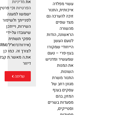
את
מדיניות
עשוי מפלדה
הפרטיות
וכי פרטיך
איכותית, התנור
ישמשו למענה
זוכה להערכה גם
לפנייתך ולשיפור
מצד שפים
השירות, וייתכן
מהשורה
שיעובדו על-ידי
הראשונה, הודות
ספקי תשתית
לטעם העשן
(אירוח/דוא״ל/RM
הייחודי שמקורו
לצורך זה. כמו כן
בעץ-פרי – טעם
את.ה מאשר.ת קבלת
שמעשיר ומדגיש
דיוור
את המנות
השונות.
שליחה
התנור משרת
מגוון רחב של
עסקים בענף
המזון, בהם
מסעדות בשרים
וסטייקים,
מסעדות