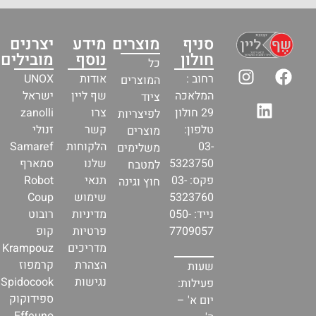
סניף
מוצרים
מידע
יצרנים
חולון
נוסף
מובילים
כל
רחוב :
אודות
UNOX
המוצרים
המלאכה
שף ליין
ישראל
ציוד
29 חולון
צרו
zanolli
לפיצריות
טלפון:
קשר
זנולי
מוצרים
03-
הלקוחות
Samaref
משלימים
5323750
שלנו
סמארף
למטבח
פקס: 03-
תנאי
Robot
חוץ וגינה
5323760
שימוש
Coup
נייד: 050-
מדיניות
רובוט
7709057
פרטיות
קופ
מדריכים
Krampouz
הצהרת
קרמפוז
שעות
נגישות
Spidocook
פעילות:
ספידוקוק
יום א' –
Effeuno