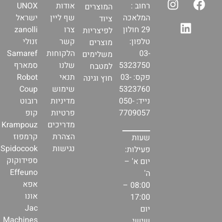
רחוב :
אודות
UNOX
המוצרים
המלאכה
שף ליין
ישראל
ציוד
29 חולון
צרו
zanolli
לפיצריות
טלפון:
קשר
זנולי
מוצרים
03-
הלקוחות
Samaref
משלימים
5323750
שלנו
סמארף
למטבח
פקס: 03-
תנאי
Robot
חוץ וגינה
5323760
שימוש
Coup
נייד: 050-
מדיניות
רובוט
7709057
פרטיות
קופ
מדריכים
Krampouz
הצהרת
קרמפוז
שעות
נגישות
Spidocook
פעילות:
ספידוקוק
יום א' –
Effeuno
ה'
אפא
08:00 –
אונו
17:00
Jac
יום
Machines
שישי