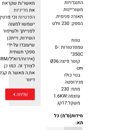
התנגדויות
מאשר/ת שקראת
משוריינות.
את
מדיניות
תאורה פנימית.
הפרטיות
וכי פרטיך
הספק: 230 וולט
ישמשו למענה
לפנייתך ולשיפור
השירות, וייתכן
טווח
שיעובדו על-ידי
טמפרטורות :0-
ספקי תשתית
350C°
(אירוח/דוא״ל/RM
קוטר פיצה:Ø36
לצורך זה. כמו כן
cm
את.ה מאשר.ת קבלת
בנוי כולו
דיוור
מנירוסטה
מתח: 230
שליחה
עוצמה:1.6KW
משקל:17קג
מידות(ס"מ) כל
תא: