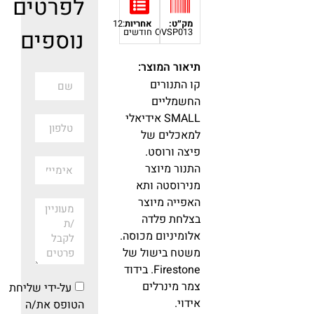
לפרטים
מק״ט:
אחריות
:12
נוספים
OVSP013
חודשים
תיאור המוצר:
קו התנורים
החשמליים
SMALL אידיאלי
למאכלים של
פיצה ורוסט.
התנור מיוצר
מנירוסטה ותא
האפייה מיוצר
בצלחת פלדה
אלומיניום מכוסה.
משטח בישול של
Firestone. בידוד
צמר מינרלים
על-ידי שליחת
אידוי.
הטופס את/ה