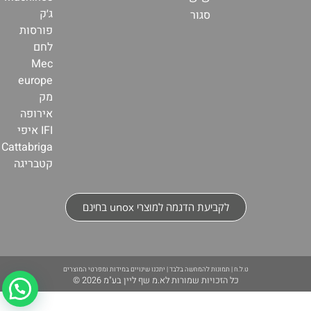
ג׳ק
סגור
פורסות
לחם
Mec
europe
מק
אירופה
IFI איפי
Cattabriga
קטבריגה
לקביעת הדגמה למוצרי unox בחינם
ט.ל.ח | תמונות להמחשה בלבד | יתכנו שינויים במידות ומפרטי המוצרים
כל הזכויות שמורות לא.מ שף ליין בע"מ 2026 ©