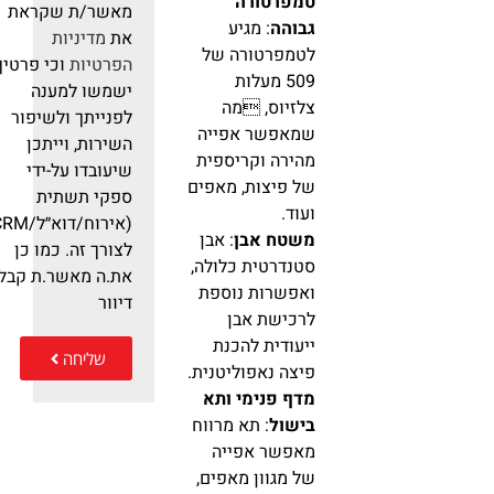
טמפרטורה
מאשר/ת שקראת
גבוהה
: מגיע
את
מדיניות
לטמפרטורה של
הפרטיות
וכי פרטיך
509 מעלות
ישמשו למענה
צלזיוס, מה
לפנייתך ולשיפור
שמאפשר אפייה
השירות, וייתכן
מהירה וקריספית
שיעובדו על-ידי
של פיצות, מאפים
ספקי תשתית
ועוד.
(אירוח/דוא״ל/RM
משטח אבן
: אבן
לצורך זה. כמו כן
סטנדרטית כלולה,
את.ה מאשר.ת קבלת
ואפשרות נוספת
דיוור
לרכישת אבן
ייעודית להכנת
שליחה
פיצה נאפוליטנית.
מדף פנימי ותא
בישול
: תא מרווח
מאפשר אפייה
של מגוון מאפים,