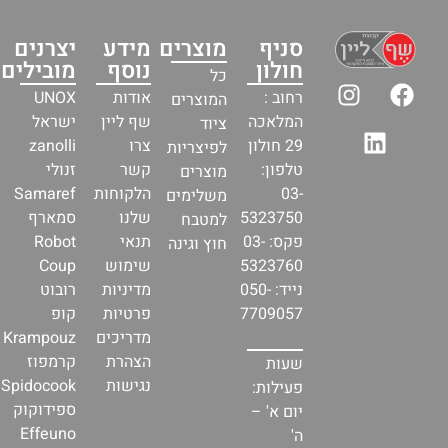
סניף
מוצרים
מידע
יצרנים
חולון
נוסף
מובילים
כל
רחוב :
אודות
UNOX
המוצרים
המלאכה
שף ליין
ישראל
ציוד
29 חולון
צרו
zanolli
לפיצריות
טלפון:
קשר
זנולי
מוצרים
03-
הלקוחות
Samaref
משלימים
5323750
שלנו
סמארף
למטבח
פקס: 03-
תנאי
Robot
חוץ וגינה
5323760
שימוש
Coup
נייד: 050-
מדיניות
רובוט
7709057
פרטיות
קופ
מדריכים
Krampouz
הצהרת
קרמפוז
שעות
נגישות
Spidocook
פעילות:
ספידוקוק
יום א' –
Effeuno
ה'