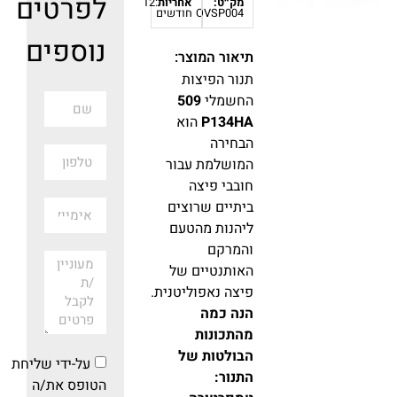
לפרטים
מק״ט:
אחריות
:12
OVSP004
חודשים
נוספים
תיאור המוצר:
תנור הפיצות
החשמלי
509
P134HA
הוא
הבחירה
המושלמת עבור
חובבי פיצה
ביתיים שרוצים
ליהנות מהטעם
והמרקם
האותנטיים של
פיצה נאפוליטנית.
הנה כמה
מהתכונות
הבולטות של
על-ידי שליחת
התנור:
הטופס את/ה