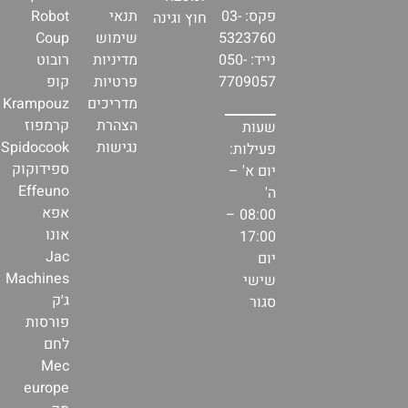
פקס: 03-
תנאי
Robot
חוץ וגינה
5323760
שימוש
Coup
נייד: 050-
מדיניות
רובוט
7709057
פרטיות
קופ
מדריכים
Krampouz
הצהרת
קרמפוז
שעות
נגישות
Spidocook
פעילות:
ספידוקוק
יום א' –
Effeuno
ה'
אפא
08:00 –
אונו
17:00
Jac
יום
Machines
שישי
ג׳ק
סגור
פורסות
לחם
Mec
europe