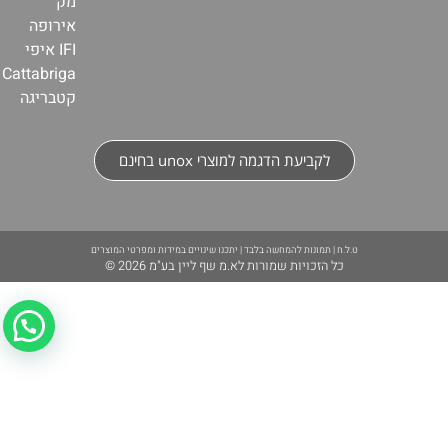
מק
אירופה
IFI איפי
Cattabriga
קטבריגה
לקביעת הדגמה למוצרי unox בחינם
ט.ל.ח | תמונות להמחשה בלבד | יתכנו שינויים במידות ומפרטי המוצרים
כל הזכויות שמורות לא.מ שף ליין בע"מ 2026 ©