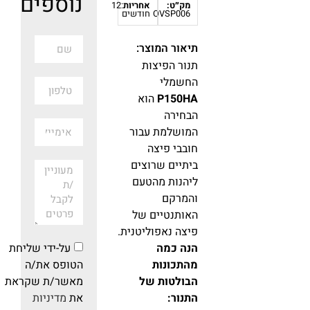
נוספים
מק״ט:
אחריות
:12
OVSP006
חודשים
תיאור המוצר:
תנור הפיצות
החשמלי
P150HA
הוא
הבחירה
המושלמת עבור
חובבי פיצה
ביתיים שרוצים
ליהנות מהטעם
והמרקם
האותנטיים של
פיצה נאפוליטנית.
על-ידי שליחת
הנה כמה
הטופס את/ה
מהתכונות
מאשר/ת שקראת
הבולטות של
את
מדיניות
התנור: