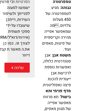
הפרטיות
וכי פרטיך
טמפרטורה
ישמשו למענה
גבוהה
: מגיע
לפנייתך ולשיפור
לטמפרטורה של
השירות, וייתכן
450 מעלות
שיעובדו על-ידי
צלזיוס, מה
ספקי תשתית
שמאפשר אפייה
(אירוח/דוא״ל/RM
מהירה וקריספית
לצורך זה. כמו כן
של פיצות, מאפים
את.ה מאשר.ת קבלת
ועוד.
דיוור
משטח אבן
: אבן
סטנדרטית כלולה,
ואפשרות נוספת
שליחה
לרכישת אבן
ייעודית להכנת
פיצה נאפוליטנית.
מדף פנימי ותא
בישול
: תא מרווח
מאפשר אפייה
של מגוון מאפים,