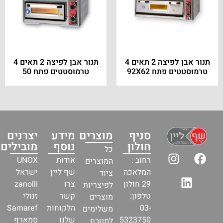
תנור אבן לפיצה 2 תאים 4
תנור אבן לפיצה 2 תאים 4
טרמוסטטים פתח 92X62
טרמוסטטים פתח 50
סניף
מוצרים
מידע
יצרנים
חולון
נוסף
מובילים
כל
רחוב :
אודות
UNOX
המוצרים
המלאכה
שף ליין
ישראל
ציוד
29 חולון
צרו
zanolli
לפיצריות
טלפון:
קשר
זנולי
מוצרים
03-
הלקוחות
Samaref
משלימים
5323750
שלנו
סמארף
למטבח