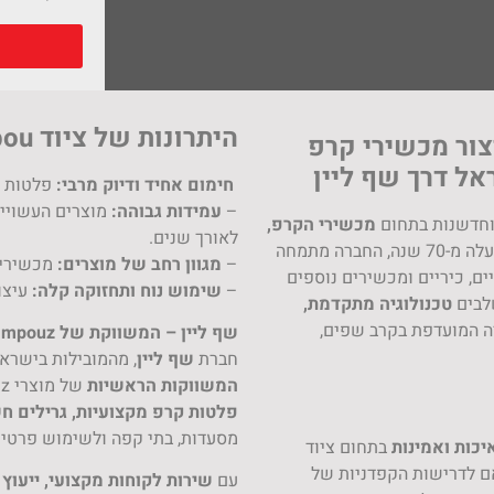
היתרונות של ציוד Krampou
 בייצור מכשירי קרפ
אל דרך שף ליין
חימום אחיד ודיוק מרבי:
פלטות ק
–
עמידות גבוהה:
מוצרים העשויים
וחדשנות בתחום
מכשירי הקרפ,
לאורך שנים.
. עם ניסיון של למעלה מ-70 שנה, החברה מתמחה
–
מגוון רחב של מוצרים:
מכשירי ק
יים, כיריים ומכשירים נוספים
–
שימוש נוח ותחזוקה קלה:
עיצו
טכנולוגיה מתקדמת,
ה המועדפת בקרב שפים,
שף ליין – המשווקת של Krampouz בישראל
חברת
שף ליין
, מהמובילות בישרא
המשווקות הראשיות
של מוצרי Krampouz בישראל. החברה מציעה
פלטות קרפ מקצועיות, גרילים חש
מסעדות, בתי קפה ולשימוש פרטי.
יכות ואמינות
בתחום ציוד
ם לדרישות הקפדניות של
עם
שירות לקוחות מקצועי, ייעוץ