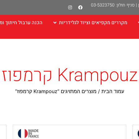
|
סניף חולון: 03-5323750
מקררים מקפיאים וציוד לגלידריות
הכנה ערבול חיתוך ומ
Krampouz קרמפוז
עמוד הבית
/ מוצרים המתויגים “Krampouz קרמפוז”