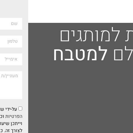
ת למותגים
לם
למטבח
על-ידי 
הפרטיות
וכי
לצורך זה. כ